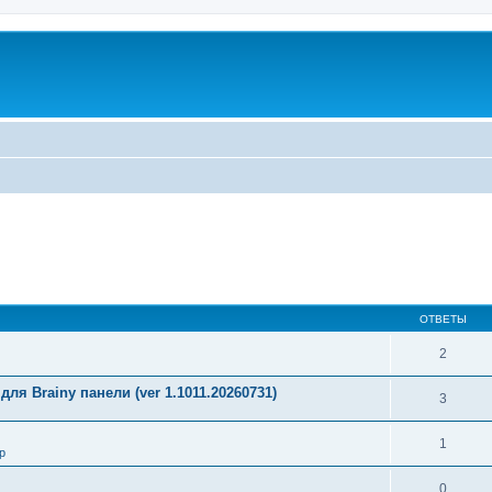
ОТВЕТЫ
2
ля Brainy панели (ver 1.1011.20260731)
3
1
р
0