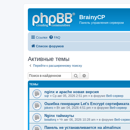
BrainyCP
Панель управления сервером
Ссылки
FAQ
Список форумов
Активные темы
Перейти к расширенному поиску
Поиск
Расширенный поиск
ТЕМЫ
nginx и apache новая версия
sqr
» Ср авг 05, 2026 2:51 pm » в форуме
Веб-сервер
Ошибка генерации Let's Encrypt сертификата д
jokero
» Вт авг 04, 2026 4:51 pm » в форуме
Веб-сервер
Nginx таймауты
botaforq
» Чт авг 06, 2026 10:28 am » в форуме
Веб-серве
Панель не устанавливается на almalinux