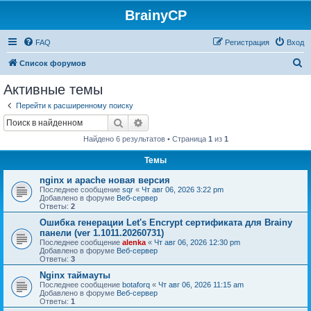
BrainyCP
FAQ
Регистрация
Вход
П
Список форумов
о
Активные темы
и
Перейти к расширенному поиску
с
Поиск
Расширенный поиск
к
Найдено 6 результатов • Страница
1
из
1
Темы
nginx и apache новая версия
Последнее сообщение
sqr
«
Чт авг 06, 2026 3:22 pm
Добавлено в форуме
Веб-сервер
Ответы:
2
Ошибка генерации Let's Encrypt сертификата для Brainy
панели (ver 1.1011.20260731)
Последнее сообщение
alenka
«
Чт авг 06, 2026 12:30 pm
Добавлено в форуме
Веб-сервер
Ответы:
3
Nginx таймауты
Последнее сообщение
botaforq
«
Чт авг 06, 2026 11:15 am
Добавлено в форуме
Веб-сервер
Ответы:
1