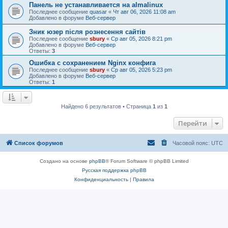
Панель не устанавливается на almalinux
Последнее сообщение
quasar
«
Чт авг 06, 2026 11:08 am
Добавлено в форуме
Веб-сервер
Зник юзер після рознесення сайтів
Последнее сообщение
sbury
«
Ср авг 05, 2026 8:21 pm
Добавлено в форуме
Веб-сервер
Ответы:
3
Ошибка с сохранением Nginx конфига
Последнее сообщение
sbury
«
Ср авг 05, 2026 5:23 pm
Добавлено в форуме
Веб-сервер
Ответы:
1
Найдено 6 результатов • Страница
1
из
1
Перейти
Список форумов
Часовой пояс:
UTC
Создано на основе
phpBB
® Forum Software © phpBB Limited
Русская поддержка phpBB
Конфиденциальность
|
Правила