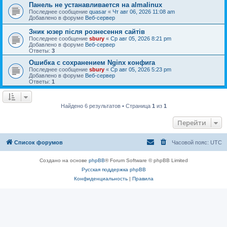
Панель не устанавливается на almalinux
Последнее сообщение
quasar
«
Чт авг 06, 2026 11:08 am
Добавлено в форуме
Веб-сервер
Зник юзер після рознесення сайтів
Последнее сообщение
sbury
«
Ср авг 05, 2026 8:21 pm
Добавлено в форуме
Веб-сервер
Ответы:
3
Ошибка с сохранением Nginx конфига
Последнее сообщение
sbury
«
Ср авг 05, 2026 5:23 pm
Добавлено в форуме
Веб-сервер
Ответы:
1
Найдено 6 результатов • Страница
1
из
1
Перейти
Список форумов
Часовой пояс:
UTC
Создано на основе
phpBB
® Forum Software © phpBB Limited
Русская поддержка phpBB
Конфиденциальность
|
Правила