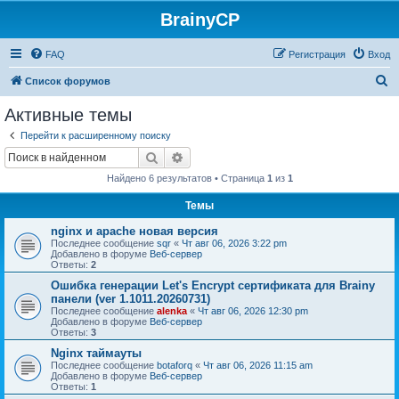
BrainyCP
FAQ
Регистрация
Вход
П
Список форумов
о
Активные темы
и
Перейти к расширенному поиску
с
Поиск
Расширенный поиск
к
Найдено 6 результатов • Страница
1
из
1
Темы
nginx и apache новая версия
Последнее сообщение
sqr
«
Чт авг 06, 2026 3:22 pm
Добавлено в форуме
Веб-сервер
Ответы:
2
Ошибка генерации Let's Encrypt сертификата для Brainy
панели (ver 1.1011.20260731)
Последнее сообщение
alenka
«
Чт авг 06, 2026 12:30 pm
Добавлено в форуме
Веб-сервер
Ответы:
3
Nginx таймауты
Последнее сообщение
botaforq
«
Чт авг 06, 2026 11:15 am
Добавлено в форуме
Веб-сервер
Ответы:
1