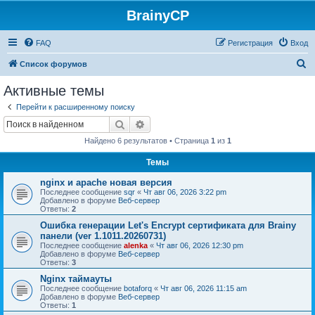
BrainyCP
FAQ
Регистрация
Вход
П
Список форумов
о
Активные темы
и
Перейти к расширенному поиску
с
Поиск
Расширенный поиск
к
Найдено 6 результатов • Страница
1
из
1
Темы
nginx и apache новая версия
Последнее сообщение
sqr
«
Чт авг 06, 2026 3:22 pm
Добавлено в форуме
Веб-сервер
Ответы:
2
Ошибка генерации Let's Encrypt сертификата для Brainy
панели (ver 1.1011.20260731)
Последнее сообщение
alenka
«
Чт авг 06, 2026 12:30 pm
Добавлено в форуме
Веб-сервер
Ответы:
3
Nginx таймауты
Последнее сообщение
botaforq
«
Чт авг 06, 2026 11:15 am
Добавлено в форуме
Веб-сервер
Ответы:
1