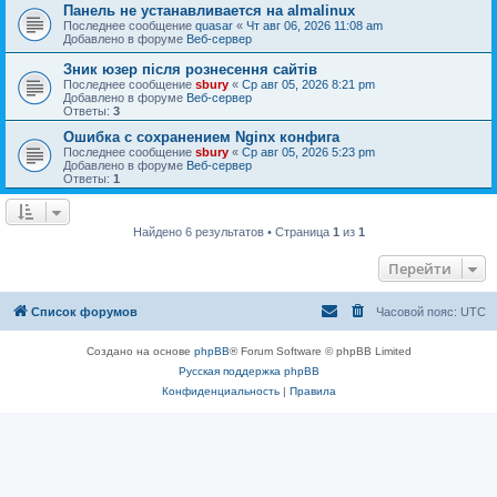
Панель не устанавливается на almalinux
Последнее сообщение
quasar
«
Чт авг 06, 2026 11:08 am
Добавлено в форуме
Веб-сервер
Зник юзер після рознесення сайтів
Последнее сообщение
sbury
«
Ср авг 05, 2026 8:21 pm
Добавлено в форуме
Веб-сервер
Ответы:
3
Ошибка с сохранением Nginx конфига
Последнее сообщение
sbury
«
Ср авг 05, 2026 5:23 pm
Добавлено в форуме
Веб-сервер
Ответы:
1
Найдено 6 результатов • Страница
1
из
1
Перейти
Список форумов
Часовой пояс:
UTC
Создано на основе
phpBB
® Forum Software © phpBB Limited
Русская поддержка phpBB
Конфиденциальность
|
Правила