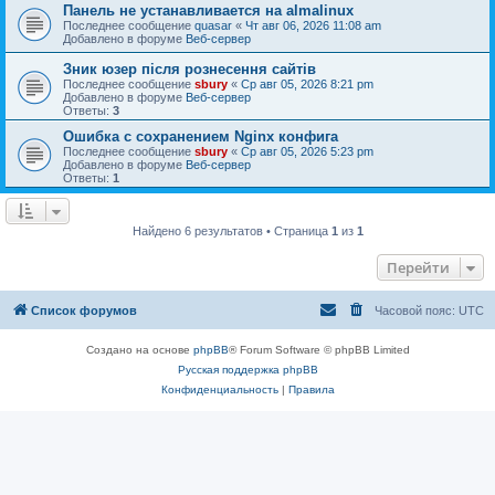
Панель не устанавливается на almalinux
Последнее сообщение
quasar
«
Чт авг 06, 2026 11:08 am
Добавлено в форуме
Веб-сервер
Зник юзер після рознесення сайтів
Последнее сообщение
sbury
«
Ср авг 05, 2026 8:21 pm
Добавлено в форуме
Веб-сервер
Ответы:
3
Ошибка с сохранением Nginx конфига
Последнее сообщение
sbury
«
Ср авг 05, 2026 5:23 pm
Добавлено в форуме
Веб-сервер
Ответы:
1
Найдено 6 результатов • Страница
1
из
1
Перейти
Список форумов
Часовой пояс:
UTC
Создано на основе
phpBB
® Forum Software © phpBB Limited
Русская поддержка phpBB
Конфиденциальность
|
Правила