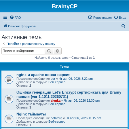
BrainyCP
FAQ
Регистрация
Вход
П
Список форумов
о
Активные темы
и
Перейти к расширенному поиску
с
Поиск
Расширенный поиск
к
Найдено 6 результатов • Страница
1
из
1
Темы
nginx и apache новая версия
Последнее сообщение
sqr
«
Чт авг 06, 2026 3:22 pm
Добавлено в форуме
Веб-сервер
Ответы:
2
Ошибка генерации Let's Encrypt сертификата для Brainy
панели (ver 1.1011.20260731)
Последнее сообщение
alenka
«
Чт авг 06, 2026 12:30 pm
Добавлено в форуме
Веб-сервер
Ответы:
3
Nginx таймауты
Последнее сообщение
botaforq
«
Чт авг 06, 2026 11:15 am
Добавлено в форуме
Веб-сервер
Ответы:
1