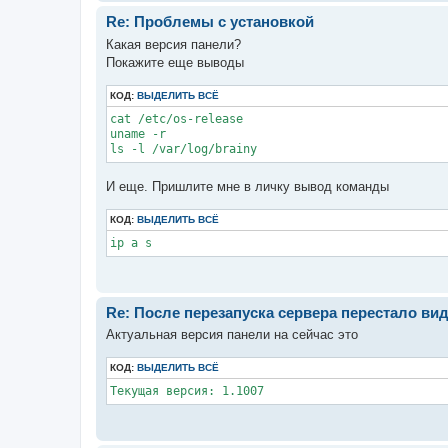
Re: Проблемы с установкой
Какая версия панели?
Покажите еще выводы
КОД:
ВЫДЕЛИТЬ ВСЁ
cat /etc/os-release

uname -r

ls -l /var/log/brainy
И еще. Пришлите мне в личку вывод команды
КОД:
ВЫДЕЛИТЬ ВСЁ
ip a s
Re: После перезапуска сервера перестало ви
Актуальная версия панели на сейчас это
КОД:
ВЫДЕЛИТЬ ВСЁ
Текущая версия: 1.1007