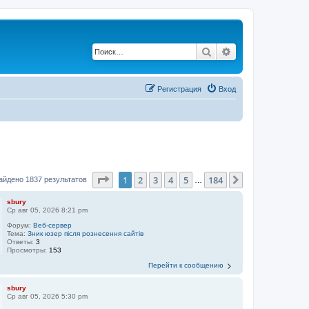
Поиск
Расширенный по
Регистрация
Вход
Страница
1
из
184
1
2
3
4
5
184
След.
айдено 1837 результатов
…
sbury
Ср авг 05, 2026 8:21 pm
Форум:
Веб-сервер
Тема:
Зник юзер після рознесення сайтів
Ответы:
3
Просмотры:
153
Перейти к сообщению
sbury
Ср авг 05, 2026 5:30 pm