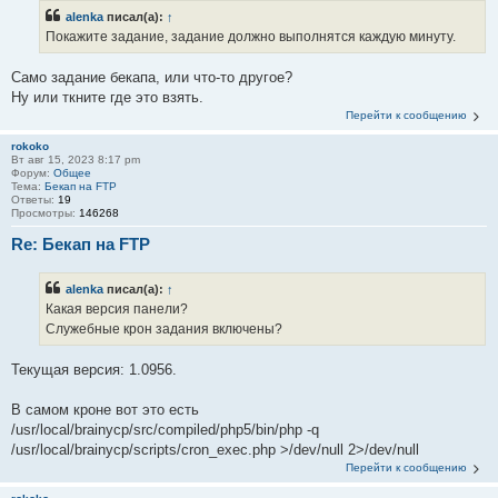
alenka
писал(а):
↑
Покажите задание, задание должно выполнятся каждую минуту.
Само задание бекапа, или что-то другое?
Ну или ткните где это взять.
Перейти к сообщению
rokoko
Вт авг 15, 2023 8:17 pm
Форум:
Общее
Тема:
Бекап на FTP
Ответы:
19
Просмотры:
146268
Re: Бекап на FTP
alenka
писал(а):
↑
Какая версия панели?
Служебные крон задания включены?
Текущая версия: 1.0956.
В самом кроне вот это есть
/usr/local/brainycp/src/compiled/php5/bin/php -q
/usr/local/brainycp/scripts/cron_exec.php >/dev/null 2>/dev/null
Перейти к сообщению