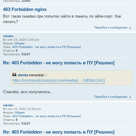
Просмотры:
32465
403 Forbidden nginx
Вот такая ошибка при попытке зайти в панель по айпи-порт. Как
лечить?
Перейти к сообщению
rokoko
Вс сен 15, 2024 1:00 pm
Форум:
Общее
Тема:
403 Forbidden - не могу попасть в ПУ [Решено]
Ответы:
8
Просмотры:
51197
Re: 403 Forbidden - не могу попасть в ПУ [Решено]
alenka
писал(а):
↑
https://community.brainycp.com/viewtopi ... %B5#p15411
Спасибо, все получилось.
Перейти к сообщению
rokoko
Вс сен 15, 2024 12:26 pm
Форум:
Общее
Тема:
403 Forbidden - не могу попасть в ПУ [Решено]
Ответы:
8
Просмотры:
51197
Re: 403 Forbidden - не могу попасть в ПУ [Решено]