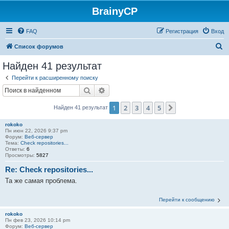
BrainyCP
FAQ
Регистрация
Вход
П
Список форумов
о
Найден 41 результат
и
Перейти к расширенному поиску
с
Поиск
Расширенный поиск
к
1
2
3
4
5
След.
Найден 41 результат
rokoko
Пн июн 22, 2026 9:37 pm
Форум:
Веб-сервер
Тема:
Check repositories...
Ответы:
6
Просмотры:
5827
Re: Check repositories...
Та же самая проблема.
Перейти к сообщению
rokoko
Пн фев 23, 2026 10:14 pm
Форум:
Веб-сервер