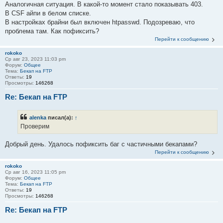
Аналогичная ситуация. В какой-то момент стало показывать 403.
В CSF айпи в белом списке.
В настройках брайни был включен htpasswd. Подозреваю, что
проблема там. Как пофиксить?
Перейти к сообщению
rokoko
Ср авг 23, 2023 11:03 pm
Форум:
Общее
Тема:
Бекап на FTP
Ответы:
19
Просмотры:
146268
Re: Бекап на FTP
alenka
писал(а):
↑
Проверим
Добрый день. Удалось пофиксить баг с частичными бекапами?
Перейти к сообщению
rokoko
Ср авг 16, 2023 11:05 pm
Форум:
Общее
Тема:
Бекап на FTP
Ответы:
19
Просмотры:
146268
Re: Бекап на FTP