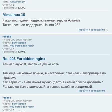
Тема:
Almalinux 10
Ответы:
1
Просмотры:
12909
Almalinux 10
Какая последняя поддерживаемая версия Альмы?
Также, есть ли поддержка Ubuntu 25?
Перейти к сообщению
rokoko
Чт апр 24, 2025 7:14 pm
Форум:
Веб-сервер
Тема:
403 Forbidden nginx
Ответы:
4
Просмотры:
32465
Re: 403 Forbidden nginx
Альмалинукс 8, место на диске есть.
Там еще насколько помню, в настройках ставилась авторизация по
htpasswd
Как вариант - айпи может нужно где-то в белый список добавить?
Раньше он был статический, а теперь какой-то рандомный.
Перейти к сообщению
rokoko
Чт апр 24, 2025 4:10 pm
Форум:
Веб-сервер
Тема:
403 Forbidden nginx
Ответы:
4