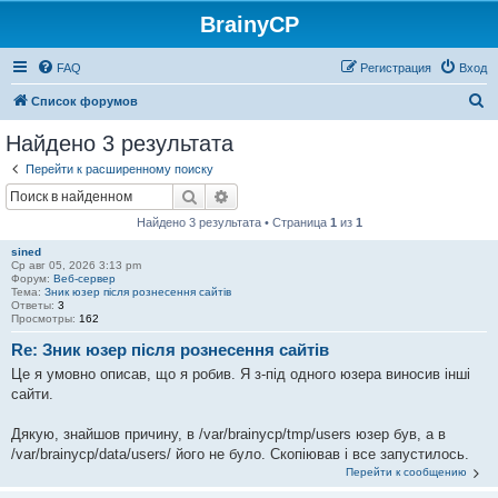
BrainyCP
FAQ
Регистрация
Вход
П
Список форумов
о
Найдено 3 результата
и
Перейти к расширенному поиску
с
Поиск
Расширенный поиск
к
Найдено 3 результата • Страница
1
из
1
sined
Ср авг 05, 2026 3:13 pm
Форум:
Веб-сервер
Тема:
Зник юзер після рознесення сайтів
Ответы:
3
Просмотры:
162
Re: Зник юзер після рознесення сайтів
Це я умовно описав, що я робив. Я з-під одного юзера виносив інші
сайти.
Дякую, знайшов причину, в /var/brainycp/tmp/users юзер був, а в
/var/brainycp/data/users/ його не було. Скопіював і все запустилось.
Перейти к сообщению