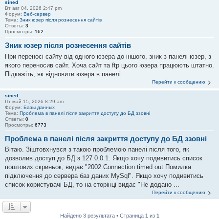
sined
Вт авг 04, 2026 2:47 pm
Форум:
Веб-сервер
Тема:
Зник юзер після рознесення сайтів
Ответы:
3
Просмотры:
162
Зник юзер після рознесення сайтів
При переносі сайту від одного юзера до іншого, зник з панелі юзер, з
якого переносив сайт. Хоча сайт та ftp цього юзера працюють штатно.
Підкажіть, як відновити юзера в панелі.
Перейти к сообщению
sined
Пт май 15, 2026 8:29 am
Форум:
Базы данных
Тема:
Проблема в панелі після закриття доступу до БД ззовні
Ответы:
0
Просмотры:
6773
Проблема в панелі після закриття доступу до БД ззовні
Вітаю. Зіштовхнувся з такою проблемою панелі після того, як
дозволив доступ до БД з 127.0.0.1. Якщо хочу подивитись список
поштових скриньок, видає "2002:Connection timed out Помилка
підключення до сервера баз даних MySql". Якщо хочу подивитись
список користувачі БД, то на сторінці видає "Не додано ...
Перейти к сообщению
Найдено 3 результата • Страница
1
из
1