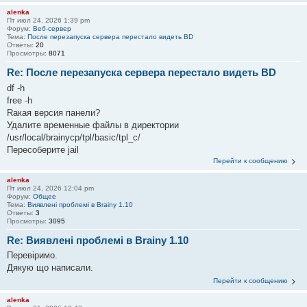
alenka
Пт июл 24, 2026 1:39 pm
Форум:
Веб-сервер
Тема:
После перезапуска сервера перестало видеть BD
Ответы:
20
Просмотры:
8071
Re: После перезапуска сервера перестало видеть BD
df -h
free -h
Rакая версия панели?
Удалите временные файлы в директории
/usr/local/brainycp/tpl/basic/tpl_c/
Пересоберите jail
Перейти к сообщению
alenka
Пт июл 24, 2026 12:04 pm
Форум:
Общее
Тема:
Виявлені проблемі в Brainy 1.10
Ответы:
3
Просмотры:
3095
Re: Виявлені проблемі в Brainy 1.10
Перевіримо.
Дякую що написали.
Перейти к сообщению
alenka