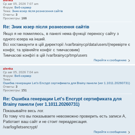
alenka
Ср авг 05, 2026 7:07 am
Форум:
Веб-сервер
Тема:
Зник юзер після рознесення сайтів
Ответы:
3
Просмотры:
166
Re: Зник юзер після рознесення сайтів
Якщо я не помиляюсь, в панелі нема функції переносу сайту з
одного юзера на інший.
Всі хостаккаунти в цій директорії /var/brainycp/data/users/(перевірте є
конфіг, та зрівняйте конфіг с тимчасовим)
Тимчасові конфігі в цій /var/brainycp/tmp/users
Перейти к сообщению
alenka
Ср авг 05, 2026 7:04 am
Форум:
Веб-сервер
Тема:
Ошибка генерации Let's Encrypt сертификата для Brainy панели (ver 1.1011.20260731)
Ответы:
3
Просмотры:
151
Re: Ошибка генерации Let's Encrypt сертификата для
Brainy панели (ver 1.1011.20260731)
Показывайте весь лог.
По тому что вы показываете невозможно проверить есть записи А,
Работает ваш сайт и не стоит переадресация.
/var/log/letsencrypt/
Перейти к сообщению