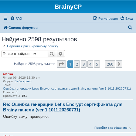
BrainyCP
FAQ
Регистрация
Вход
П
Список форумов
о
Найдено 2598 результатов
и
Перейти к расширенному поиску
с
Поиск
Расширенный поиск
к
Страница
1
из
260
1
2
3
4
5
260
След.
Найдено 2598 результатов
…
alenka
Чт авг 06, 2026 12:30 pm
Форум:
Веб-сервер
Тема:
Ошибка генерации Let's Encrypt сертификата для Brainy панели (ver 1.1011.20260731)
Ответы:
3
Просмотры:
151
Re: Ошибка генерации Let's Encrypt сертификата для
Brainy панели (ver 1.1011.20260731)
Ошибку вижу, проверяю.
Перейти к сообщению