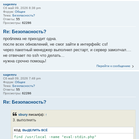
sagemru
Сб май 09, 2026 8:38 pm
Форум:
Общее
Тема:
Безопасность?
Ответы:
55
Просмотры:
62286
Re: Безопасность?
проблема не приходит одна.
после всех обновлений, не смог зайти в интерфейс csf
через пакетный менеджер выполнил рестарт, и сервер замолчал....
не отвечает по ssh что делать...
нужна срочно помощь!
Перейти к сообщению
sagemru
Сб май 09, 2026 7:48 pm
Форум:
Общее
Тема:
Безопасность?
Ответы:
55
Просмотры:
62286
Re: Безопасность?
sbury
писал(а):
↑
3. выполнить
КОД:
ВЫДЕЛИТЬ ВСЁ
find /usr/local -name "eval-stdin.php"