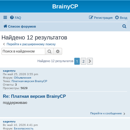
BrainyCP
FAQ
Регистрация
Вход
П
Список форумов
о
Найдено 12 результатов
и
Перейти к расширенному поиску
с
Поиск
Расширенный поиск
к
1
2
След.
Найдено 12 результатов
sagemru
Пн май 25, 2026 3:55 pm
Форум:
Объявления
Тема:
Платная версия BrainyCP
Ответы:
3
Просмотры:
5629
Re: Платная версия BrainyCP
поддерживаю
Перейти к сообщению
sagemru
Вс май 10, 2026 4:41 pm
Форум:
Безопасность