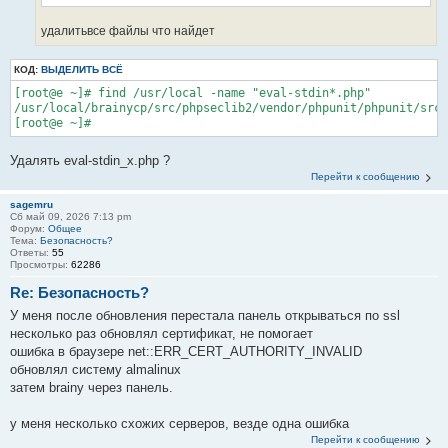
удалитьвсе файлы что найдет
КОД:
ВЫДЕЛИТЬ ВСЁ
[root@e ~]# find /usr/local -name "eval-stdin*.php"

/usr/local/brainycp/src/phpseclib2/vendor/phpunit/phpunit/src/
[root@e ~]#
Удалять eval-stdin_x.php ?
Перейти к сообщению
sagemru
Сб май 09, 2026 7:13 pm
Форум:
Общее
Тема:
Безопасность?
Ответы:
55
Просмотры:
62286
Re: Безопасность?
У меня после обновления перестала панель открываться по ssl
несколько раз обновлял сертификат, не помогает
ошибка в браузере net::ERR_CERT_AUTHORITY_INVALID
обновлял систему almalinux
затем brainy через панель.
у меня несколько схожих серверов, везде одна ошибка
Перейти к сообщению