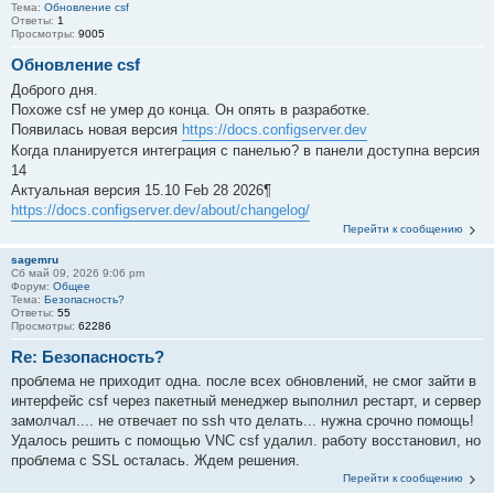
Тема:
Обновление csf
Ответы:
1
Просмотры:
9005
Обновление csf
Доброго дня.
Похоже csf не умер до конца. Он опять в разработке.
Появилась новая версия
https://docs.configserver.dev
Когда планируется интеграция с панелью? в панели доступна версия
14
Актуальная версия 15.10 Feb 28 2026¶
https://docs.configserver.dev/about/changelog/
Перейти к сообщению
sagemru
Сб май 09, 2026 9:06 pm
Форум:
Общее
Тема:
Безопасность?
Ответы:
55
Просмотры:
62286
Re: Безопасность?
проблема не приходит одна. после всех обновлений, не смог зайти в
интерфейс csf через пакетный менеджер выполнил рестарт, и сервер
замолчал.... не отвечает по ssh что делать... нужна срочно помощь!
Удалось решить с помощью VNC csf удалил. работу восстановил, но
проблема с SSL осталась. Ждем решения.
Перейти к сообщению