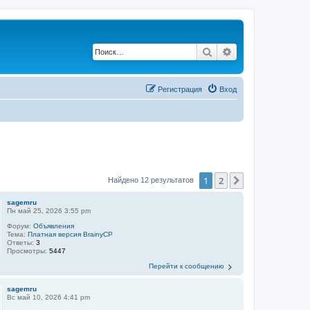
Поиск
Расширенный по
Регистрация
Вход
1
2
След.
Найдено 12 результатов
sagemru
Пн май 25, 2026 3:55 pm
Форум:
Объявления
Тема:
Платная версия BrainyCP
Ответы:
3
Просмотры:
5447
Перейти к сообщению
sagemru
Вс май 10, 2026 4:41 pm