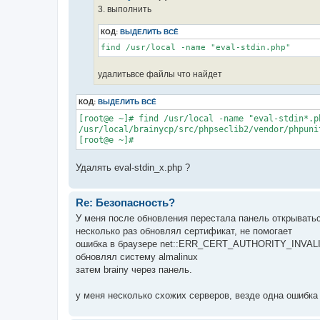
3. выполнить
КОД:
ВЫДЕЛИТЬ ВСЁ
find /usr/local -name "eval-stdin.php"
удалитьвсе файлы что найдет
КОД:
ВЫДЕЛИТЬ ВСЁ
[root@e ~]# find /usr/local -name "eval-stdin*.ph
/usr/local/brainycp/src/phpseclib2/vendor/phpuni
[root@e ~]#
Удалять eval-stdin_x.php ?
Re: Безопасность?
У меня после обновления перестала панель открыватьс
несколько раз обновлял сертификат, не помогает
ошибка в браузере net::ERR_CERT_AUTHORITY_INVAL
обновлял систему almalinux
затем brainy через панель.
у меня несколько схожих серверов, везде одна ошибка