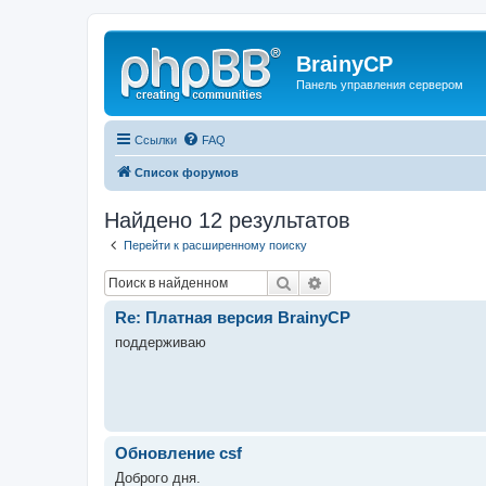
BrainyCP
Панель управления сервером
Ссылки
FAQ
Список форумов
Найдено 12 результатов
Перейти к расширенному поиску
Поиск
Расширенный поиск
Re: Платная версия BrainyCP
поддерживаю
Обновление csf
Доброго дня.