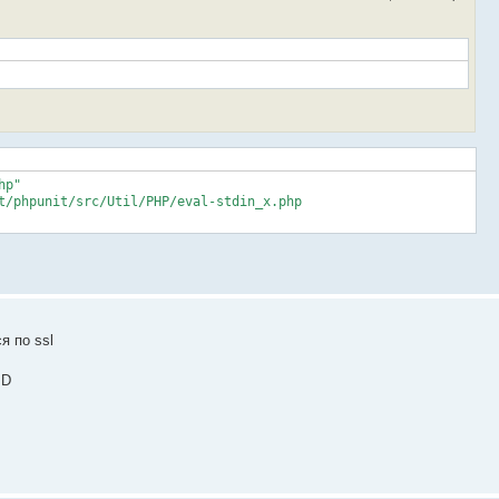
p"

t/phpunit/src/Util/PHP/eval-stdin_x.php

я по ssl
ID