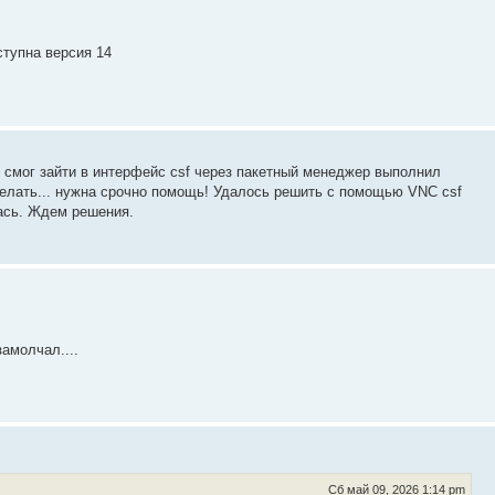
ступна версия 14
е смог зайти в интерфейс csf через пакетный менеджер выполнил
о делать... нужна срочно помощь! Удалось решить с помощью VNC csf
лась. Ждем решения.
амолчал....
Сб май 09, 2026 1:14 pm