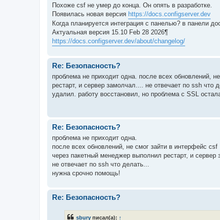
Похоже csf не умер до конца. Он опять в разработке.
Появилась новая версия
https://docs.configserver.dev
Когда планируется интеграция с панелью? в панели до
Актуальная версия 15.10 Feb 28 2026¶
https://docs.configserver.dev/about/changelog/
Re: Безопасность?
проблема не приходит одна. после всех обновлений, н
рестарт, и сервер замолчал.... не отвечает по ssh чт
удалил. работу восстановил, но проблема с SSL оста
Re: Безопасность?
проблема не приходит одна.
после всех обновлений, не смог зайти в интерфейс csf
через пакетный менеджер выполнил рестарт, и сервер з
не отвечает по ssh что делать...
нужна срочно помощь!
Re: Безопасность?
sbury
писал(а):
↑