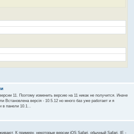
ии
ерсии 11. Поэтому изменить версию на 11 никак не получится. Иначе
 Встановлена ​​версія - 10.5.12 но много баз уже работает и я
в панели 10.1...
ивают. К примеру, некоторые версии iOS Safari, обычный Safari, IE -