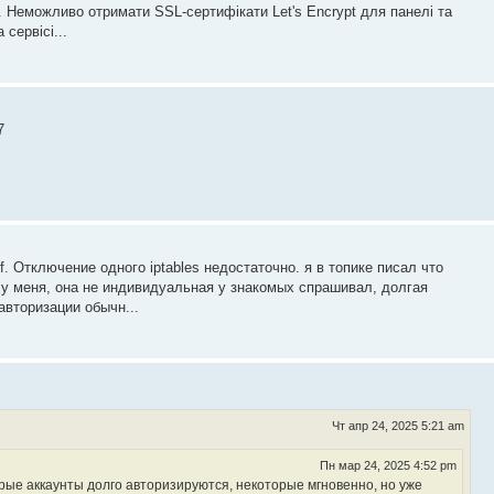
. Неможливо отримати SSL-сертифікати Let's Encrypt для панелі та
сервісі...
7
. Отключение одного iptables недостаточно. я в топике писал что
 у меня, она не индивидуальная у знакомых спрашивал, долгая
авторизации обычн...
Чт апр 24, 2025 5:21 am
Пн мар 24, 2025 4:52 pm
рые аккаунты долго авторизируются, некоторые мгновенно, но уже