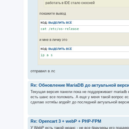
работать в IDE стало сносней
покажите вывод
КОД:
ВЫДЕЛИТЬ ВСЁ
cat /etc/os-release
и мне в личку это
КОД:
ВЫДЕЛИТЬ ВСЁ
ip a s
отправил в лс
Re: Обновление MariaDB до актуальной верс
Текущая версия панели пока не поддерживает mariadb в
есть шанс все поломать. А еще у меня такой вопрос если
сделаю хотябы апдейт до последней актуальной версии 
Re: Opencart 3 + webP + PHP-FPM
У WebP есть такой нюанс - не все браузеры его поддерж