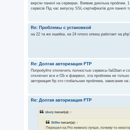
версію панелі на серверах. Виявив декілька проблем. 1
сервісів Під час випуску SSL-сертифікатів для панелі та 
Re: Проблемы с установкой
на 22 та же ошибка, на 24 плохо опкеш работает на php
Re: Долгая авторизация FTP
Попробуйте отключить полностью сервисы fail2ban и csf
отключил все и f2b и фаервол, эта проблема не только
авториация ftp это глобальная проблема, зависание на 
Re: Долгая авторизация FTP
sbury
писал(а):
↑
Stifler
писал(а):
↑
Перешел на Pro немного лучше, почему-то некото