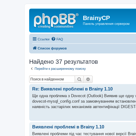
BrainyCP
Панель управления сервером
Ссылки
FAQ
Список форумов
Найдено 37 результатов
Перейти к расширенному поиску
Поиск
Расширенный поиск
Re: Виявлені проблемі в Brainy 1.10
Ще одна проблема з Dovecot (Outlook) Виявив ще одну пр
dovecot-mysql_config.conf за замовчуванням встановлен
наявність застарілих механізмів автентифікації DIGES
Виявлені проблемі в Brainy 1.10
Виявлені проблеми під час тестування нової версії Bra