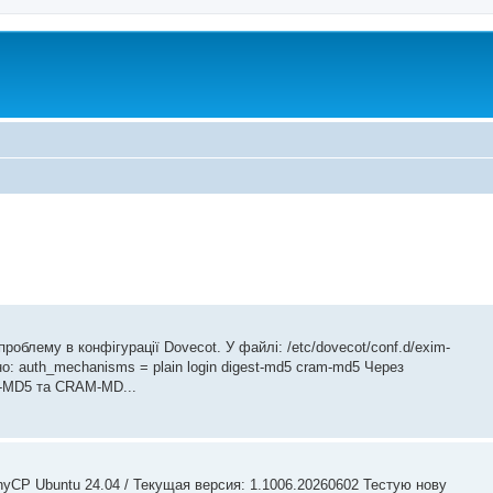
облему в конфігурації Dovecot. У файлі: /etc/dovecot/conf.d/exim-
о: auth_mechanisms = plain login digest-md5 cram-md5 Через
T-MD5 та CRAM-MD...
inyCP Ubuntu 24.04 / Текущая версия: 1.1006.20260602 Тестую нову