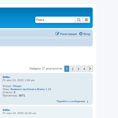
Поиск
Расширенный по
Регистрация
Вход
1
2
3
4
След.
Найдено 37 результатов
Stifler
Пт июл 24, 2026 1:09 pm
Форум:
Общее
Тема:
Виявлені проблемі в Brainy 1.10
Ответы:
3
Просмотры:
3071
Перейти к сообщению
Stifler
Пт июл 24, 2026 10:28 am