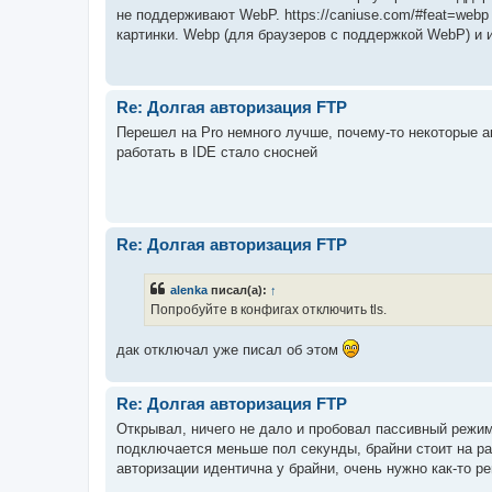
не поддерживают WebP. https://caniuse.com/#feat=web
картинки. Webp (для браузеров с поддержкой WebP) и и
Re: Долгая авторизация FTP
Перешел на Pro немного лучше, почему-то некоторые а
работать в IDE стало сносней
Re: Долгая авторизация FTP
alenka
писал(а):
↑
Попробуйте в конфигах отключить tls.
дак отключал уже писал об этом
Re: Долгая авторизация FTP
Открывал, ничего не дало и пробовал пассивный режим 
подключается меньше пол секунды, брайни стоит на ра
авторизации идентична у брайни, очень нужно как-то р