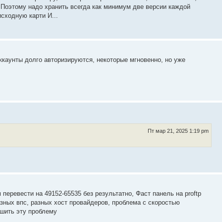
p Поэтому надо хранить всегда как минимум две версии каждой
сходную карти И...
ккаунты долго авторизируются, некоторые мгновенно, но уже
Пт мар 21, 2025 1:19 pm
перевести на 49152-65535 без результатно, Фаст панель на proftp
зных впс, разных хост провайдеров, проблема с скоростью
ешить эту проблему