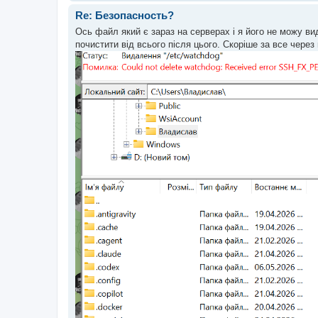
Re: Безопасность?
Ось файл який є зараз на серверах і я його не можу вида
почистити від всього після цього. Скоріше за все через