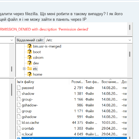
лити через filezilla. Що мені робити в такому випадку? І як його
 цей файл я і не можу зайти в панель через IP