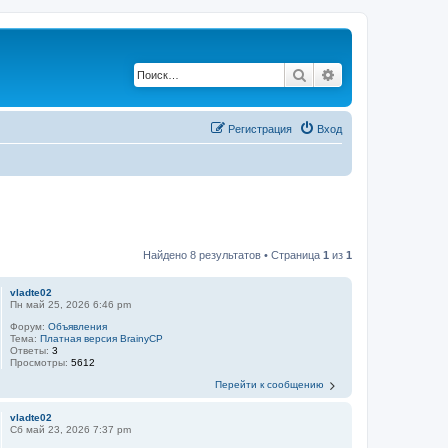
Поиск
Расширенный по
Регистрация
Вход
Найдено 8 результатов • Страница
1
из
1
vladte02
Пн май 25, 2026 6:46 pm
Форум:
Объявления
Тема:
Платная версия BrainyCP
Ответы:
3
Просмотры:
5612
Перейти к сообщению
vladte02
Сб май 23, 2026 7:37 pm