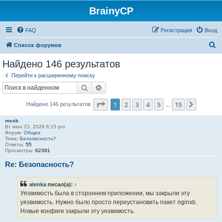
BrainyCP
FAQ
Регистрация
Вход
П
Список форумов
о
Найдено 146 результатов
и
Перейти к расширенному поиску
с
Поиск
Расширенный поиск
к
Страница
1
из
15
1
2
3
4
5
15
След.
Найдено 146 результатов
…
mesb
Вт июн 23, 2026 8:15 pm
Форум:
Общее
Тема:
Безопасность?
Ответы:
55
Просмотры:
62391
Re: Безопасность?
alenka
писал(а):
↑
Уязвимость была в стороннем приложении, мы закрыли эту
уязвимость. Нужно было просто переустановить пакет nginxb.
Новые конфиги закрыли эту уязвимость.