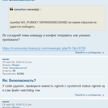
tamerfors
писал(а):
↑
ошибку NO_PUBKEY 58F8960089C684BD ни каким образом не
удается победить
Из соседней темы команду и конфиг поправить как указано
пробовали?
https://community.brainycp.com/viewtopic.php?f=7&t=5733
Перейти к сообщению
mesb
Сб май 09, 2026 8:12 pm
Форум:
Общее
Тема:
Безопасность?
Ответы:
55
Просмотры:
62391
Re: Безопасность?
У себя удалил, проверьте живость nginxb c systemctl status nginxb ну
и сам файл watchdog тож
Перейти к сообщению
mesb
Сб май 09, 2026 5:11 pm
Форум:
Общее