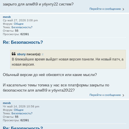
закрыто для алм8\9 и убунту22 систем?
Перейти к сообщению
mesb
Ср май 27, 2026 3:08 pm
Форум:
Общее
Тема:
Безопасность?
Ответы:
55
Просмотры:
62391
Re: Безопасность?
sbury
писал(а):
↑
В ближайшее время выйдет новая версия панели. Ни новый патч, а
новая версия.
Обычный версии до неё обновятся или какие мысли?
И касательно темы топика у нас все платформы закрыты по
безопасности аля алм8\9 и убунта20\22?
Перейти к сообщению
mesb
Чт май 14, 2026 10:58 pm
Форум:
Общее
Тема:
Безопасность?
Ответы:
55
Просмотры:
62391
Re: Безопасность?