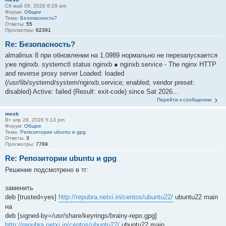
Сб май 09, 2026 8:29 am
Форум:
Общее
Тема:
Безопасность?
Ответы:
55
Просмотры:
62391
Re: Безопасность?
almalinux 8 при обновлении на 1.0989 нормально не перезапускается
уже nginxb. systemctl status nginxb ● nginxb.service - The nginx HTTP
and reverse proxy server Loaded: loaded
(/usr/lib/systemd/system/nginxb.service; enabled; vendor preset:
disabled) Active: failed (Result: exit-code) since Sat 2026...
Перейти к сообщению
mesb
Вт апр 28, 2026 5:13 pm
Форум:
Общее
Тема:
Репозитории ubuntu и gpg
Ответы:
3
Просмотры:
7789
Re: Репозитории ubuntu и gpg
Решение подсмотрено в тг:
заменить
deb [trusted=yes]
http://repubra.netxi.in/centos/ubuntu22/
ubuntu22 main
на
deb [signed-by=/usr/share/keyrings/brainy-repo.gpg]
http://repubra.netxi.in/centos/ubuntu22/
ubuntu22 main