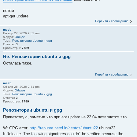
потом
apt-get update
Перейти к сообщению
mesb
Пн апр 27, 2026 9:52 am
Форум:
Общее
Тема:
Репозитории ubuntu и gpg
Ответы:
3
Просмотры:
7789
Re: Репозитории ubuntu и gpg
Осталась таже.
Перейти к сообщению
mesb
Сб апр 25, 2026 2:31 pm
Форум:
Общее
Тема:
Репозитории ubuntu и gpg
Ответы:
3
Просмотры:
7789
Репозитории ubuntu и gpg
Приветствую, заметил что при apt update на 22.04 появляется это
W: GPG error:
http://repubra.netxi.in/centos/ubuntu22
ubuntu22
InRelease: The following signatures couldn't be verified because the