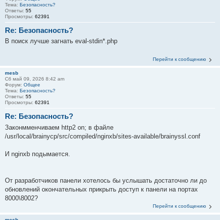
Тема:
Безопасность?
Ответы:
55
Просмотры:
62391
Re: Безопасность?
В поиск лучше загнать eval-stdin*.php
Перейти к сообщению
mesb
Сб май 09, 2026 8:42 am
Форум:
Общее
Тема:
Безопасность?
Ответы:
55
Просмотры:
62391
Re: Безопасность?
Законмменчиваем http2 on; в файле
/usr/local/brainycp/src/compiled/nginxb/sites-available/brainyssl.conf
И nginxb подымается.
От разработчиков панели хотелось бы услышать достаточно ли до
обновлений окончательных прикрыть доступ к панели на портах
8000\8002?
Перейти к сообщению
mesb