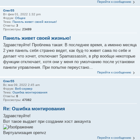
Перейти к сообщению
Олег55
Вт фев 01, 2022 1:32 pm
Форум:
Общее
Тема:
Панель живет своей жизнью!
Ответы:
3
Просмотры:
23489
Панель живет своей жизнью!
Здравствуйте! Проблема такая: В последнее время, а именно месяца
2 уже панель себя странно ведет, как буд-то живет сама по себе и
делает что хочет, отключает Spamassassin, в php вообще некоторые
функции отключает, хотя они у меня по умолчанию после установки
панели управления. При попытке переустано...
Перейти к сообщению
Олег55
Вс янв 09, 2022 2:45 am
Форум:
Веб-сервер
Тема:
Ошибка монтирования
Ответы:
6
Просмотры:
47082
Re: Ошибка монтирования
Здравствуйте!
Вот такое выдает при создании хост аккаунта
Виртуализация openvz
Перейти к сообщению