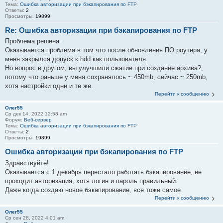
Тема:
Ошибка авторизации при бэкапирования по FTP
Ответы:
2
Просмотры:
19899
Re: Ошибка авторизации при бэкапирования по FTP
Проблема решена.
Оказывается проблема в том что после обновления ПО роутера, у
меня закрылся допуск к hdd как пользователя.
Но вопрос в другом, вы улучшили сжатие при создание архива?,
потому что раньше у меня сохранялось ~ 450mb, сейчас ~ 250mb,
хотя настройки одни и те же.
Перейти к сообщению
Олег55
Ср дек 14, 2022 12:58 am
Форум:
Веб-сервер
Тема:
Ошибка авторизации при бэкапирования по FTP
Ответы:
2
Просмотры:
19899
Ошибка авторизации при бэкапирования по FTP
Здравствуйте!
Оказывается с 1 декабря перестало работать бэкапирование, не
проходит авторизация, хотя логин и пароль правильный.
Даже когда создаю новое бэкапирование, все тоже самое
Перейти к сообщению
Олег55
Ср сен 28, 2022 4:01 am