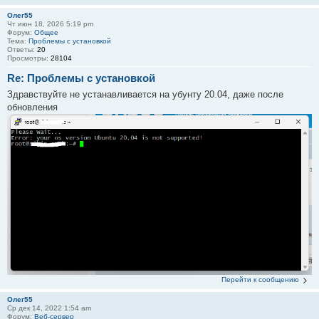
Олег55
Чт июн 18, 2026 5:19 pm
Форум:
Общее
Тема:
Проблемы с установкой
Ответы:
20
Просмотры:
28104
Re: Проблемы с установкой
Здравствуйте не устанавливается на убунту 20.04, даже после
обновления
Перейти к сообщению
Олег55
Ср дек 14, 2022 1:54 am
Форум:
Веб-сервер