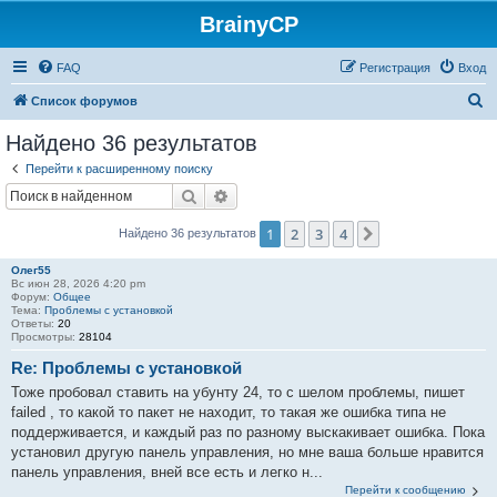
BrainyCP
FAQ
Регистрация
Вход
П
Список форумов
о
Найдено 36 результатов
и
Перейти к расширенному поиску
с
Поиск
Расширенный поиск
к
1
2
3
4
След.
Найдено 36 результатов
Олег55
Вс июн 28, 2026 4:20 pm
Форум:
Общее
Тема:
Проблемы с установкой
Ответы:
20
Просмотры:
28104
Re: Проблемы с установкой
Тоже пробовал ставить на убунту 24, то с шелом проблемы, пишет
failed , то какой то пакет не находит, то такая же ошибка типа не
поддерживается, и каждый раз по разному выскакивает ошибка. Пока
установил другую панель управления, но мне ваша больше нравится
панель управления, вней все есть и легко н...
Перейти к сообщению