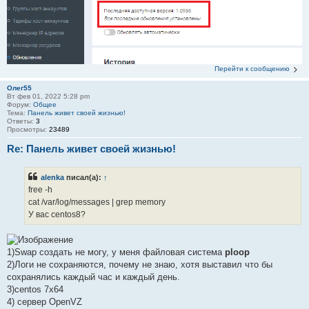
Перейти к сообщению
Олег55
Вт фев 01, 2022 5:28 pm
Форум:
Общее
Тема:
Панель живет своей жизнью!
Ответы:
3
Просмотры:
23489
Re: Панель живет своей жизнью!
alenka
писал(а):
↑
free -h
cat /var/log/messages | grep memory
У вас centos8?
1)Swap создать не могу, у меня файловая система
ploop
2)Логи не сохраняются, почему не знаю, хотя выставил что бы
сохранялись каждый час и каждый день.
3)centos 7х64
4) сервер OpenVZ