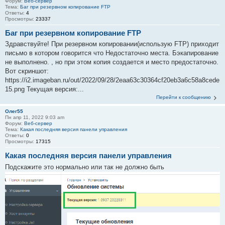
Форум:
Веб-сервер
Тема:
Баг при резервном копирование FTP
Ответы:
4
Просмотры:
23337
Баг при резервном копирование FTP
Здравствуйте! При резервном копировании(использую FTP) приходит
письмо в котором говорится что Недостаточно места. Бэкапирование
не выполнено. , но при этом копия создается и место предостаточно.
Вот скриншот:
https://i2.imageban.ru/out/2022/09/28/2eaa63c30364cf20eb3a6c58a8cede
15.png Текущая версия:...
Перейти к сообщению
Олег55
Пн апр 11, 2022 9:03 am
Форум:
Веб-сервер
Тема:
Какая последняя версия панели управления
Ответы:
0
Просмотры:
17315
Какая последняя версия панели управления
Подскажите это нормально или так не должно быть