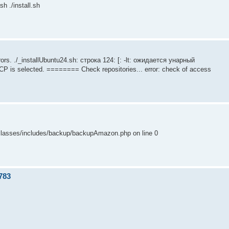
h ./install.sh
rrors. ./_installUbuntu24.sh: строка 124: [: -lt: ожидается унарный
 is selected. ======== Check repositories... error: check of access
cp/classes/includes/backup/backupAmazon.php on line 0
783