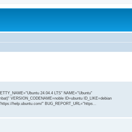
r PRETTY_NAME="Ubuntu 24.04.4 LTS" NAME="Ubuntu"
umbat)" VERSION_CODENAME=noble ID=ubuntu ID_LIKE=debian
tps://help.ubuntu.com/" BUG_REPORT_URL="https...