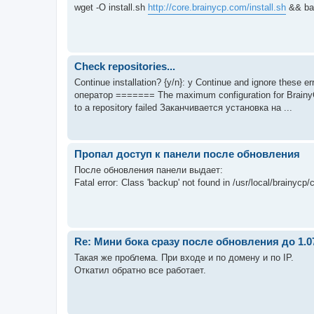
wget -O install.sh
http://core.brainycp.com/install.sh
&& bas
Check repositories...
Continue installation? {y/n}: y Continue and ignore these e
оператор ======= The maximum configuration for BrainyCP
to a repository failed Заканчивается установка на ...
Пропал доступ к панели после обновления
После обновления панели выдает:
Fatal error: Class 'backup' not found in /usr/local/brainy
Re: Мини бока сразу после обновления до 1.0
Такая же проблема. При входе и по домену и по IP.
Откатил обратно все работает.