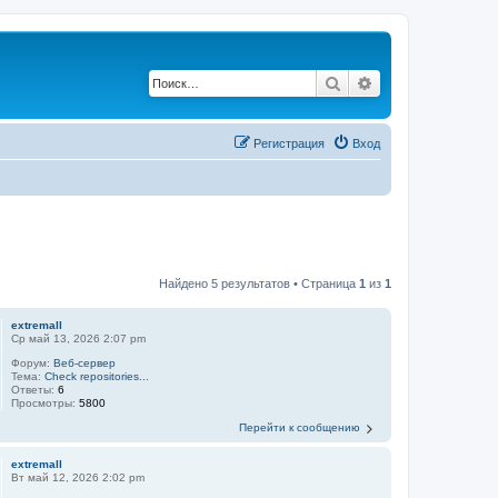
Поиск
Расширенный по
Регистрация
Вход
Найдено 5 результатов • Страница
1
из
1
extremall
Ср май 13, 2026 2:07 pm
Форум:
Веб-сервер
Тема:
Check repositories...
Ответы:
6
Просмотры:
5800
Перейти к сообщению
extremall
Вт май 12, 2026 2:02 pm