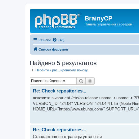
BrainyCP
Панель управления сервером
Ссылки
FAQ
Список форумов
Найдено 5 результатов
Перейти к расширенному поиску
Поиск
Расширенный поиск
Re: Check repositories...
покажите вывод cat /etc/os-release uname -r uname -
VERSION_ID="24.04" VERSION="24.04.4 LTS (Noble N
HOME_URL="https://www.ubuntu.com/" SUPPORT_URL="ht
Re: Check repositories...
Стандартная со страницы установки.