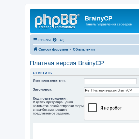
BrainyCP
Панель управления сервером
Ссылки
FAQ
Список форумов
Объявления
Платная версия BrainyCP
ОТВЕТИТЬ
Имя пользователя:
Заголовок:
Код подтверждения:
В целях предотвращения
автоматической отправки форм
спам-ботами, решите
предлагаемое задание.