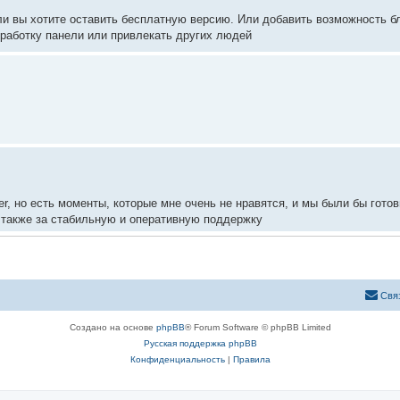
если вы хотите оставить бесплатную версию. Или добавить возможность 
зработку панели или привлекать других людей
, но есть моменты, которые мне очень не нравятся, и мы были бы гото
а также за стабильную и оперативную поддержку
орума.
Свя
икам данного проекта задуматься о платной версии панели.
ект на бесплатной основе со временем пропадает интерес и энтузиазма
Создано на основе
phpBB
® Forum Software © phpBB Limited
Русская поддержка phpBB
Конфиденциальность
|
Правила
елось бы видеть и в дальнейшем.
е деньги (допустим $1-$5). Я думаю, что у тех, кто ценит ваш проект н