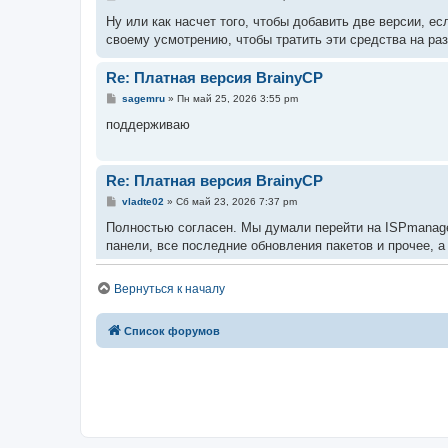
Ну или как насчет того, чтобы добавить две версии, 
своему усмотрению, чтобы тратить эти средства на ра
Re: Платная версия BrainyCP
sagemru
» Пн май 25, 2026 3:55 pm
поддерживаю
Re: Платная версия BrainyCP
vladte02
» Сб май 23, 2026 7:37 pm
Полностью согласен. Мы думали перейти на ISPmanager
панели, все последние обновления пакетов и прочее, 
Платная версия BrainyCP
Вернуться к началу
jokero
» Чт май 21, 2026 2:54 pm
Здравствуйте, уважаемые разработчики и участники ф
Список форумов
Я хочу обсудить и одновременно предложить разработч
Я прекрасно понимаю и осознаю, что поддерживать про
меньше и меньше.
Но у панели достаточно хорошие задатки, которые хот
Сделайте систему покупки доступа к панели за условны