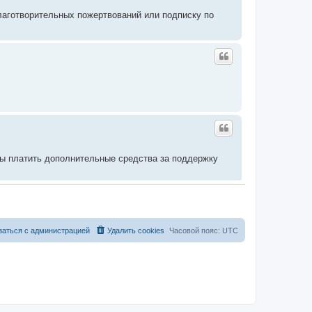
благотворительных пожертвований или подписку по
вы платить дополнительные средства за поддержку
заться с администрацией
Удалить cookies
Часовой пояс:
UTC
 для дальнейшего его развития с каждым годом все
е возникнет проблем с оплатой доступа и материальной