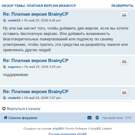
ОБЗОР ТЕМЫ: ПЛАТНАЯ ВЕРСИЯ BRAINYCP
РАЗВЕРНУТЬ
Re: Платная версия BrainyCP
vladte02
» Пн май 25, 2026 6:46 pm
Ну или как насчет того, чтобы добавить две версии, если вы хотите
оставить бесплатную версию. Или добавить возможность
благотворительных пожертвований или подписку по своему
усмотрению, чтобы тратить эти средства на разработку панели или
привлекать других людей
Re: Платная версия BrainyCP
sagemru
» Пн май 25, 2026 3:55 pm
поддерживаю
Re: Платная версия BrainyCP
vladte02
» Сб май 23, 2026 7:37 pm
Полностью согласен. Мы думали перейти на ISPmanager, но есть
Вернуться к началу
моменты, которые мне очень не нравятся, и мы были бы готовы
платить дополнительные средства за поддержку панели, все
Список форумов
Часовой пояс:
UTC
последние обновления пакетов и прочее, а также за стабильную и
оперативную поддержку
Создано на основе
phpBB
® Forum Software © phpBB Limited
Русская поддержка phpBB