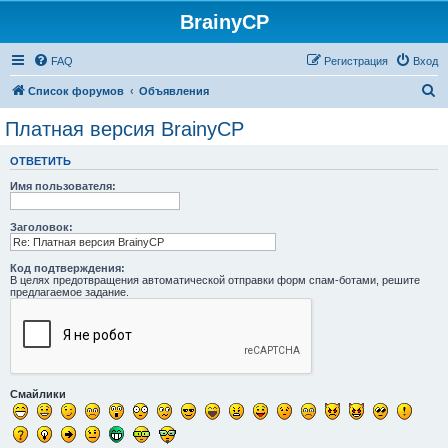
BrainyCP
FAQ
Регистрация
Вход
П
Список форумов
Объявления
о
Платная версия BrainyCP
и
ОТВЕТИТЬ
с
Имя пользователя:
к
Заголовок:
Код подтверждения:
В целях предотвращения автоматической отправки форм спам-ботами, решите
предлагаемое задание.
Смайлики