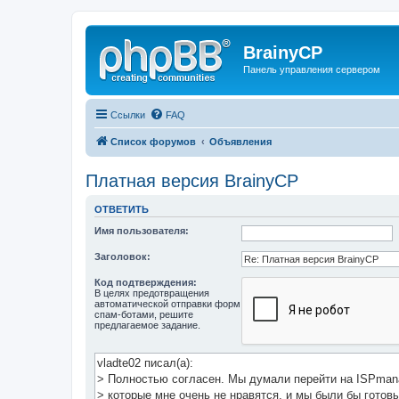
BrainyCP
Панель управления сервером
Ссылки
FAQ
Список форумов
Объявления
Платная версия BrainyCP
ОТВЕТИТЬ
Имя пользователя:
Заголовок:
Код подтверждения:
В целях предотвращения
автоматической отправки форм
спам-ботами, решите
предлагаемое задание.