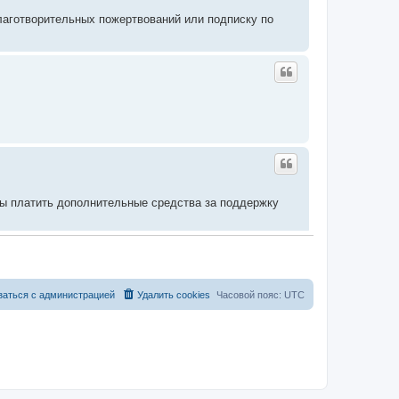
благотворительных пожертвований или подписку по
вы платить дополнительные средства за поддержку
заться с администрацией
Удалить cookies
Часовой пояс:
UTC
 для дальнейшего его развития с каждым годом все
е возникнет проблем с оплатой доступа и материальной