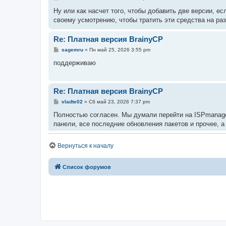
Ну или как насчет того, чтобы добавить две версии, 
своему усмотрению, чтобы тратить эти средства на ра
Re: Платная версия BrainyCP
sagemru
» Пн май 25, 2026 3:55 pm
поддерживаю
Re: Платная версия BrainyCP
vladte02
» Сб май 23, 2026 7:37 pm
Полностью согласен. Мы думали перейти на ISPmanager
панели, все последние обновления пакетов и прочее, 
Платная версия BrainyCP
Вернуться к началу
jokero
» Чт май 21, 2026 2:54 pm
Здравствуйте, уважаемые разработчики и участники ф
Список форумов
Я хочу обсудить и одновременно предложить разработч
Я прекрасно понимаю и осознаю, что поддерживать про
меньше и меньше.
Но у панели достаточно хорошие задатки, которые хот
Сделайте систему покупки доступа к панели за условны