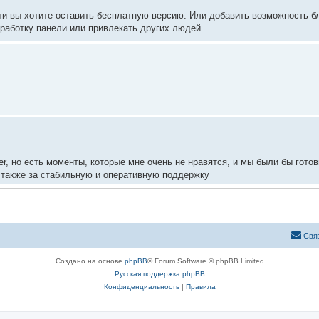
если вы хотите оставить бесплатную версию. Или добавить возможность 
зработку панели или привлекать других людей
, но есть моменты, которые мне очень не нравятся, и мы были бы гото
а также за стабильную и оперативную поддержку
орума.
Свя
икам данного проекта задуматься о платной версии панели.
ект на бесплатной основе со временем пропадает интерес и энтузиазма
Создано на основе
phpBB
® Forum Software © phpBB Limited
Русская поддержка phpBB
Конфиденциальность
|
Правила
елось бы видеть и в дальнейшем.
е деньги (допустим $1-$5). Я думаю, что у тех, кто ценит ваш проект н