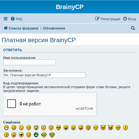
BrainyCP
FAQ
Регистрация
Вход
П
Список форумов
Объявления
о
Платная версия BrainyCP
и
ОТВЕТИТЬ
с
Имя пользователя:
к
Заголовок:
Код подтверждения:
В целях предотвращения автоматической отправки форм спам-ботами, решите
предлагаемое задание.
Смайлики