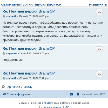
ОБЗОР ТЕМЫ: ПЛАТНАЯ ВЕРСИЯ BRAINYCP
РАЗВЕРНУТЬ
Re: Платная версия BrainyCP
vladte02
» Пн май 25, 2026 6:46 pm
Ну или как насчет того, чтобы добавить две версии, если вы хотите
оставить бесплатную версию. Или добавить возможность
благотворительных пожертвований или подписку по своему
усмотрению, чтобы тратить эти средства на разработку панели или
привлекать других людей
Re: Платная версия BrainyCP
sagemru
» Пн май 25, 2026 3:55 pm
поддерживаю
Re: Платная версия BrainyCP
vladte02
» Сб май 23, 2026 7:37 pm
Полностью согласен. Мы думали перейти на ISPmanager, но есть
Вернуться к началу
моменты, которые мне очень не нравятся, и мы были бы готовы
платить дополнительные средства за поддержку панели, все
Список форумов
Часовой пояс:
UTC
последние обновления пакетов и прочее, а также за стабильную и
оперативную поддержку
Создано на основе
phpBB
® Forum Software © phpBB Limited
Русская поддержка phpBB