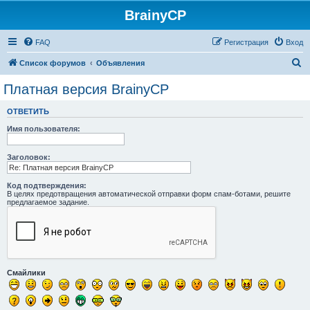
BrainyCP
FAQ
Регистрация
Вход
П
Список форумов
Объявления
о
Платная версия BrainyCP
и
ОТВЕТИТЬ
с
Имя пользователя:
к
Заголовок:
Код подтверждения:
В целях предотвращения автоматической отправки форм спам-ботами, решите
предлагаемое задание.
Смайлики