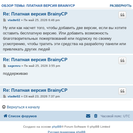
ОБЗОР ТЕМЫ: ПЛАТНАЯ ВЕРСИЯ BRAINYCP
РАЗВЕРНУТЬ
Re: Платная версия BrainyCP
vladte02
» Пн май 25, 2026 6:46 pm
Ну или как насчет того, чтобы добавить две версии, если вы хотите
оставить бесплатную версию. Или добавить возможность
благотворительных пожертвований или подписку по своему
усмотрению, чтобы тратить эти средства на разработку панели или
привлекать других людей
Re: Платная версия BrainyCP
sagemru
» Пн май 25, 2026 3:55 pm
поддерживаю
Re: Платная версия BrainyCP
vladte02
» Сб май 23, 2026 7:37 pm
Полностью согласен. Мы думали перейти на ISPmanager, но есть
Вернуться к началу
моменты, которые мне очень не нравятся, и мы были бы готовы
платить дополнительные средства за поддержку панели, все
Список форумов
Часовой пояс:
UTC
последние обновления пакетов и прочее, а также за стабильную и
оперативную поддержку
Создано на основе
phpBB
® Forum Software © phpBB Limited
Русская поддержка phpBB