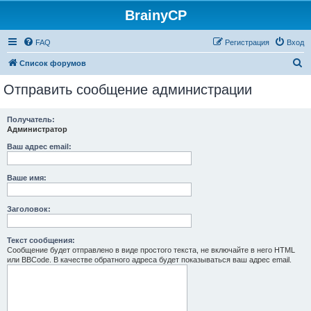
BrainyCP
FAQ
Регистрация
Вход
П
Список форумов
о
Отправить сообщение администрации
и
с
Получатель:
Администратор
к
Ваш адрес email:
Ваше имя:
Заголовок:
Текст сообщения:
Сообщение будет отправлено в виде простого текста, не включайте в него HTML
или BBCode. В качестве обратного адреса будет показываться ваш адрес email.