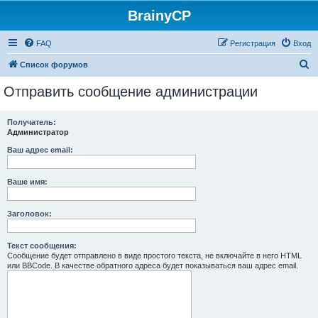
BrainyCP
FAQ
Регистрация
Вход
П
Список форумов
о
Отправить сообщение администрации
и
с
Получатель:
Администратор
к
Ваш адрес email:
Ваше имя:
Заголовок:
Текст сообщения:
Сообщение будет отправлено в виде простого текста, не включайте в него HTML
или BBCode. В качестве обратного адреса будет показываться ваш адрес email.