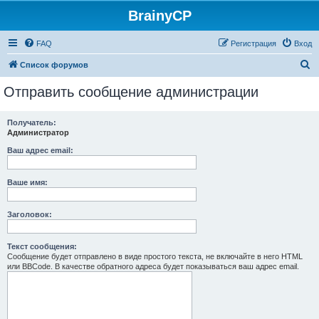
BrainyCP
FAQ
Регистрация
Вход
П
Список форумов
о
Отправить сообщение администрации
и
с
Получатель:
Администратор
к
Ваш адрес email:
Ваше имя:
Заголовок:
Текст сообщения:
Сообщение будет отправлено в виде простого текста, не включайте в него HTML
или BBCode. В качестве обратного адреса будет показываться ваш адрес email.