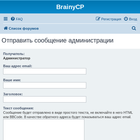
BrainyCP
FAQ
Регистрация
Вход
П
Список форумов
о
Отправить сообщение администрации
и
с
Получатель:
Администратор
к
Ваш адрес email:
Ваше имя:
Заголовок:
Текст сообщения:
Сообщение будет отправлено в виде простого текста, не включайте в него HTML
или BBCode. В качестве обратного адреса будет показываться ваш адрес email.