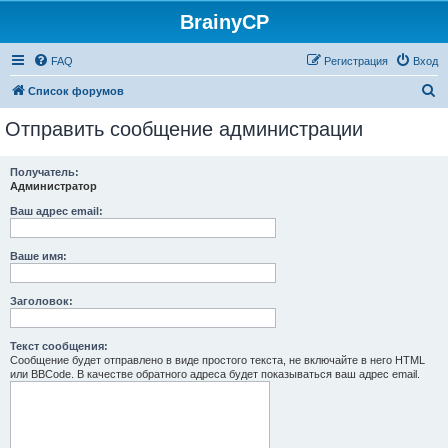
BrainyCP
FAQ
Регистрация
Вход
П
Список форумов
о
Отправить сообщение администрации
и
с
Получатель:
Администратор
к
Ваш адрес email:
Ваше имя:
Заголовок:
Текст сообщения:
Сообщение будет отправлено в виде простого текста, не включайте в него HTML
или BBCode. В качестве обратного адреса будет показываться ваш адрес email.