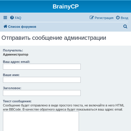
BrainyCP
FAQ
Регистрация
Вход
П
Список форумов
о
Отправить сообщение администрации
и
с
Получатель:
Администратор
к
Ваш адрес email:
Ваше имя:
Заголовок:
Текст сообщения:
Сообщение будет отправлено в виде простого текста, не включайте в него HTML
или BBCode. В качестве обратного адреса будет показываться ваш адрес email.