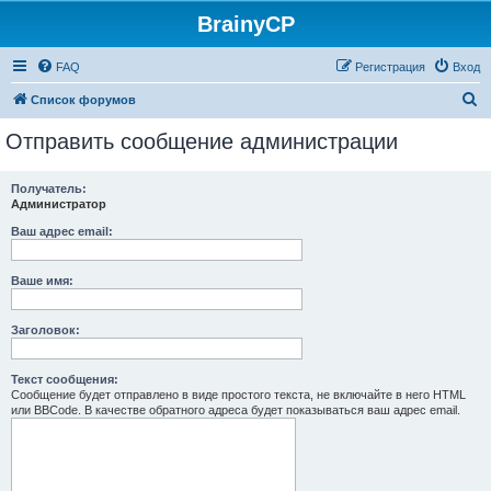
BrainyCP
FAQ
Регистрация
Вход
П
Список форумов
о
Отправить сообщение администрации
и
с
Получатель:
Администратор
к
Ваш адрес email:
Ваше имя:
Заголовок:
Текст сообщения:
Сообщение будет отправлено в виде простого текста, не включайте в него HTML
или BBCode. В качестве обратного адреса будет показываться ваш адрес email.