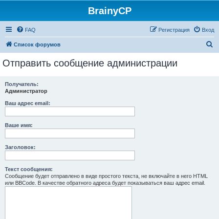
BrainyCP
FAQ
Регистрация
Вход
П
Список форумов
о
Отправить сообщение администрации
и
с
Получатель:
Администратор
к
Ваш адрес email:
Ваше имя:
Заголовок:
Текст сообщения:
Сообщение будет отправлено в виде простого текста, не включайте в него HTML
или BBCode. В качестве обратного адреса будет показываться ваш адрес email.