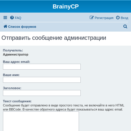
BrainyCP
FAQ
Регистрация
Вход
П
Список форумов
о
Отправить сообщение администрации
и
с
Получатель:
Администратор
к
Ваш адрес email:
Ваше имя:
Заголовок:
Текст сообщения:
Сообщение будет отправлено в виде простого текста, не включайте в него HTML
или BBCode. В качестве обратного адреса будет показываться ваш адрес email.