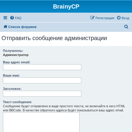
BrainyCP
FAQ
Регистрация
Вход
П
Список форумов
о
Отправить сообщение администрации
и
с
Получатель:
Администратор
к
Ваш адрес email:
Ваше имя:
Заголовок:
Текст сообщения:
Сообщение будет отправлено в виде простого текста, не включайте в него HTML
или BBCode. В качестве обратного адреса будет показываться ваш адрес email.