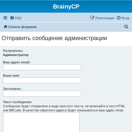
BrainyCP
FAQ
Регистрация
Вход
П
Список форумов
о
Отправить сообщение администрации
и
с
Получатель:
Администратор
к
Ваш адрес email:
Ваше имя:
Заголовок:
Текст сообщения:
Сообщение будет отправлено в виде простого текста, не включайте в него HTML
или BBCode. В качестве обратного адреса будет показываться ваш адрес email.