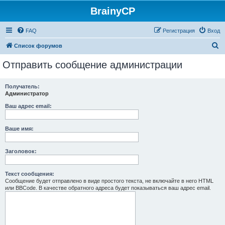
BrainyCP
FAQ
Регистрация
Вход
П
Список форумов
о
Отправить сообщение администрации
и
с
Получатель:
Администратор
к
Ваш адрес email:
Ваше имя:
Заголовок:
Текст сообщения:
Сообщение будет отправлено в виде простого текста, не включайте в него HTML
или BBCode. В качестве обратного адреса будет показываться ваш адрес email.