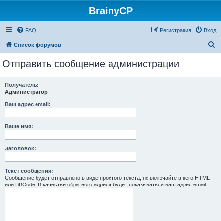
BrainyCP
FAQ
Регистрация
Вход
П
Список форумов
о
Отправить сообщение администрации
и
с
Получатель:
Администратор
к
Ваш адрес email:
Ваше имя:
Заголовок:
Текст сообщения:
Сообщение будет отправлено в виде простого текста, не включайте в него HTML
или BBCode. В качестве обратного адреса будет показываться ваш адрес email.