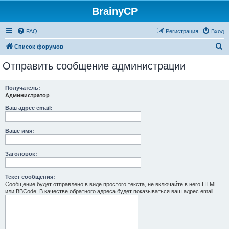
BrainyCP
FAQ
Регистрация
Вход
П
Список форумов
о
Отправить сообщение администрации
и
с
Получатель:
Администратор
к
Ваш адрес email:
Ваше имя:
Заголовок:
Текст сообщения:
Сообщение будет отправлено в виде простого текста, не включайте в него HTML
или BBCode. В качестве обратного адреса будет показываться ваш адрес email.