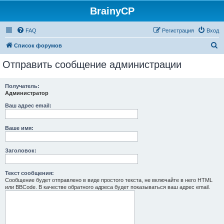
BrainyCP
FAQ
Регистрация
Вход
П
Список форумов
о
Отправить сообщение администрации
и
с
Получатель:
Администратор
к
Ваш адрес email:
Ваше имя:
Заголовок:
Текст сообщения:
Сообщение будет отправлено в виде простого текста, не включайте в него HTML
или BBCode. В качестве обратного адреса будет показываться ваш адрес email.