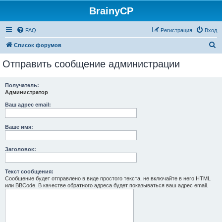
BrainyCP
FAQ
Регистрация
Вход
П
Список форумов
о
Отправить сообщение администрации
и
с
Получатель:
Администратор
к
Ваш адрес email:
Ваше имя:
Заголовок:
Текст сообщения:
Сообщение будет отправлено в виде простого текста, не включайте в него HTML
или BBCode. В качестве обратного адреса будет показываться ваш адрес email.