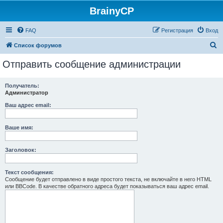
BrainyCP
FAQ
Регистрация
Вход
П
Список форумов
о
Отправить сообщение администрации
и
с
Получатель:
Администратор
к
Ваш адрес email:
Ваше имя:
Заголовок:
Текст сообщения:
Сообщение будет отправлено в виде простого текста, не включайте в него HTML
или BBCode. В качестве обратного адреса будет показываться ваш адрес email.