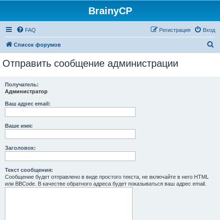
BrainyCP
FAQ
Регистрация
Вход
П
Список форумов
о
Отправить сообщение администрации
и
с
Получатель:
Администратор
к
Ваш адрес email:
Ваше имя:
Заголовок:
Текст сообщения:
Сообщение будет отправлено в виде простого текста, не включайте в него HTML
или BBCode. В качестве обратного адреса будет показываться ваш адрес email.