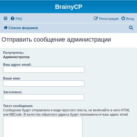
BrainyCP
FAQ
Регистрация
Вход
П
Список форумов
о
Отправить сообщение администрации
и
с
Получатель:
Администратор
к
Ваш адрес email:
Ваше имя:
Заголовок:
Текст сообщения:
Сообщение будет отправлено в виде простого текста, не включайте в него HTML
или BBCode. В качестве обратного адреса будет показываться ваш адрес email.