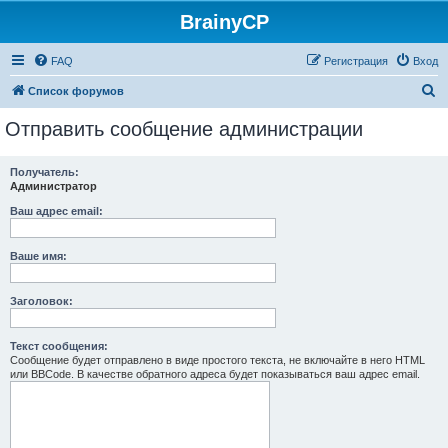
BrainyCP
FAQ
Регистрация
Вход
П
Список форумов
о
Отправить сообщение администрации
и
с
Получатель:
Администратор
к
Ваш адрес email:
Ваше имя:
Заголовок:
Текст сообщения:
Сообщение будет отправлено в виде простого текста, не включайте в него HTML
или BBCode. В качестве обратного адреса будет показываться ваш адрес email.