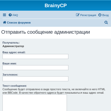
BrainyCP
FAQ
Регистрация
Вход
П
Список форумов
о
Отправить сообщение администрации
и
с
Получатель:
Администратор
к
Ваш адрес email:
Ваше имя:
Заголовок:
Текст сообщения:
Сообщение будет отправлено в виде простого текста, не включайте в него HTML
или BBCode. В качестве обратного адреса будет показываться ваш адрес email.