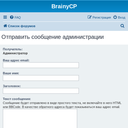
BrainyCP
FAQ
Регистрация
Вход
П
Список форумов
о
Отправить сообщение администрации
и
с
Получатель:
Администратор
к
Ваш адрес email:
Ваше имя:
Заголовок:
Текст сообщения:
Сообщение будет отправлено в виде простого текста, не включайте в него HTML
или BBCode. В качестве обратного адреса будет показываться ваш адрес email.