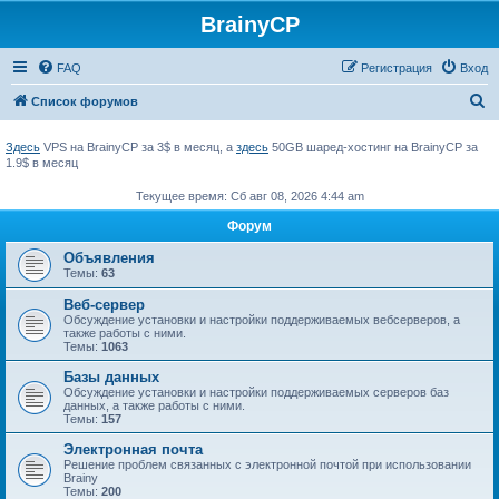
BrainyCP
FAQ
Регистрация
Вход
П
Список форумов
о
Здесь
VPS на BrainyCP за 3$ в месяц, а
здесь
50GB шаред-хостинг на BrainyCP за
и
1.9$ в месяц
с
Текущее время: Сб авг 08, 2026 4:44 am
к
Форум
Объявления
Темы:
63
Веб-сервер
Обсуждение установки и настройки поддерживаемых вебсерверов, а
также работы с ними.
Темы:
1063
Базы данных
Обсуждение установки и настройки поддерживаемых серверов баз
данных, а также работы с ними.
Темы:
157
Электронная почта
Решение проблем связанных с электронной почтой при использовании
Brainy
Темы:
200