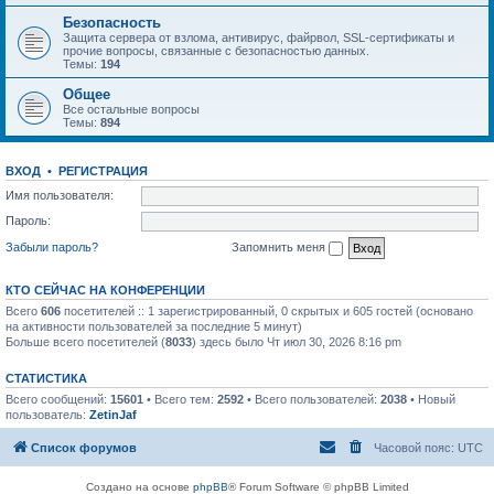
Безопасность
Защита сервера от взлома, антивирус, файрвол, SSL-сертификаты и
прочие вопросы, связанные с безопасностью данных.
Темы:
194
Общее
Все остальные вопросы
Темы:
894
ВХОД
•
РЕГИСТРАЦИЯ
Имя пользователя:
Пароль:
Забыли пароль?
Запомнить меня
КТО СЕЙЧАС НА КОНФЕРЕНЦИИ
Всего
606
посетителей :: 1 зарегистрированный, 0 скрытых и 605 гостей (основано
на активности пользователей за последние 5 минут)
Больше всего посетителей (
8033
) здесь было Чт июл 30, 2026 8:16 pm
СТАТИСТИКА
Всего сообщений:
15601
• Всего тем:
2592
• Всего пользователей:
2038
• Новый
пользователь:
ZetinJaf
Список форумов
Часовой пояс:
UTC
Создано на основе
phpBB
® Forum Software © phpBB Limited