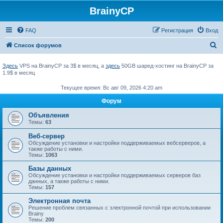
BrainyCP
FAQ
Регистрация
Вход
П
Список форумов
о
Здесь
VPS на BrainyCP за 3$ в месяц, а
здесь
50GB шаред-хостинг на BrainyCP за
и
1.9$ в месяц
с
Текущее время: Вс авг 09, 2026 4:20 am
к
Форум
Объявления
Темы:
63
Веб-сервер
Обсуждение установки и настройки поддерживаемых вебсерверов, а
также работы с ними.
Темы:
1063
Базы данных
Обсуждение установки и настройки поддерживаемых серверов баз
данных, а также работы с ними.
Темы:
157
Электронная почта
Решение проблем связанных с электронной почтой при использовании
Brainy
Темы:
200