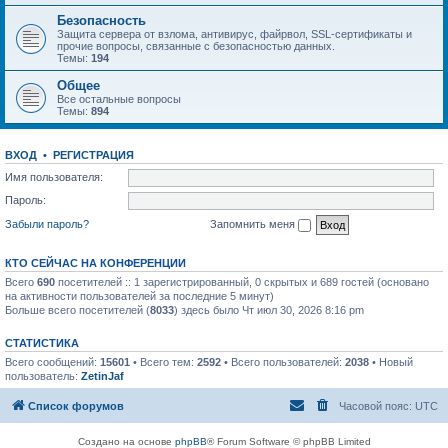
Безопасность
Защита сервера от взлома, антивирус, файрвол, SSL-сертификаты и
прочие вопросы, связанные с безопасностью данных.
Темы:
194
Общее
Все остальные вопросы
Темы:
894
ВХОД
•
РЕГИСТРАЦИЯ
Имя пользователя:
Пароль:
Забыли пароль?
Запомнить меня
КТО СЕЙЧАС НА КОНФЕРЕНЦИИ
Всего
690
посетителей :: 1 зарегистрированный, 0 скрытых и 689 гостей (основано
на активности пользователей за последние 5 минут)
Больше всего посетителей (
8033
) здесь было Чт июл 30, 2026 8:16 pm
СТАТИСТИКА
Всего сообщений:
15601
• Всего тем:
2592
• Всего пользователей:
2038
• Новый
пользователь:
ZetinJaf
Список форумов
Часовой пояс:
UTC
Создано на основе
phpBB
® Forum Software © phpBB Limited