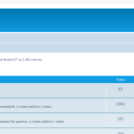
а BrainyCP за 1.9$ в месяц
ТЕМЫ
63
1063
ерверов, а также работы с ними.
157
еров баз данных, а также работы с ними.