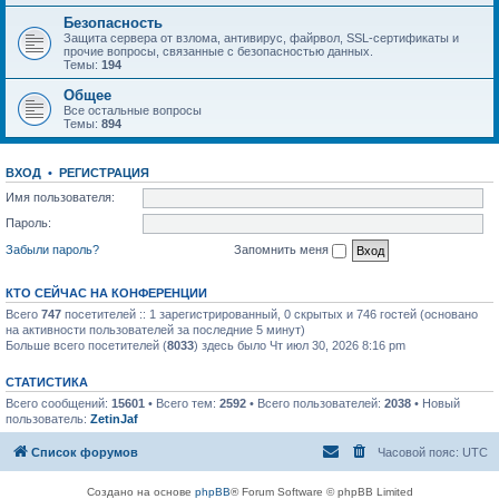
Безопасность
Защита сервера от взлома, антивирус, файрвол, SSL-сертификаты и
прочие вопросы, связанные с безопасностью данных.
Темы:
194
Общее
Все остальные вопросы
Темы:
894
ВХОД
•
РЕГИСТРАЦИЯ
Имя пользователя:
Пароль:
Забыли пароль?
Запомнить меня
КТО СЕЙЧАС НА КОНФЕРЕНЦИИ
Всего
747
посетителей :: 1 зарегистрированный, 0 скрытых и 746 гостей (основано
на активности пользователей за последние 5 минут)
Больше всего посетителей (
8033
) здесь было Чт июл 30, 2026 8:16 pm
СТАТИСТИКА
Всего сообщений:
15601
• Всего тем:
2592
• Всего пользователей:
2038
• Новый
пользователь:
ZetinJaf
Список форумов
Часовой пояс:
UTC
Создано на основе
phpBB
® Forum Software © phpBB Limited