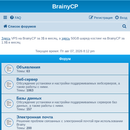
BrainyCP
FAQ
Регистрация
Вход
П
Список форумов
о
Здесь
VPS на BrainyCP за 3$ в месяц, а
здесь
50GB шаред-хостинг на BrainyCP за
и
1.9$ в месяц
с
Текущее время: Пт авг 07, 2026 8:12 pm
к
Форум
Объявления
Темы:
63
Веб-сервер
Обсуждение установки и настройки поддерживаемых вебсерверов, а
также работы с ними.
Темы:
1063
Базы данных
Обсуждение установки и настройки поддерживаемых серверов баз
данных, а также работы с ними.
Темы:
157
Электронная почта
Решение проблем связанных с электронной почтой при использовании
Brainy
Темы:
200