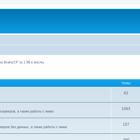
а BrainyCP за 1.9$ в месяц
ТЕМЫ
63
1063
ерверов, а также работы с ними.
157
еров баз данных, а также работы с ними.