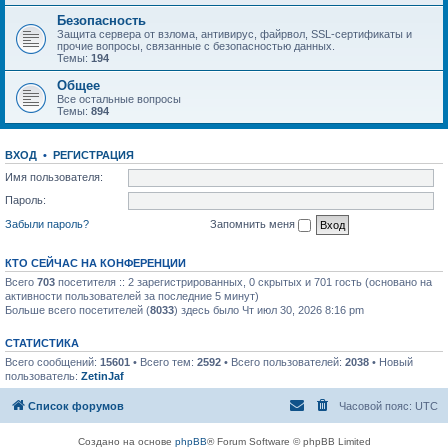
Безопасность
Защита сервера от взлома, антивирус, файрвол, SSL-сертификаты и
прочие вопросы, связанные с безопасностью данных.
Темы:
194
Общее
Все остальные вопросы
Темы:
894
ВХОД
•
РЕГИСТРАЦИЯ
Имя пользователя:
Пароль:
Забыли пароль?
Запомнить меня
КТО СЕЙЧАС НА КОНФЕРЕНЦИИ
Всего
703
посетителя :: 2 зарегистрированных, 0 скрытых и 701 гость (основано на
активности пользователей за последние 5 минут)
Больше всего посетителей (
8033
) здесь было Чт июл 30, 2026 8:16 pm
СТАТИСТИКА
Всего сообщений:
15601
• Всего тем:
2592
• Всего пользователей:
2038
• Новый
пользователь:
ZetinJaf
Список форумов
Часовой пояс:
UTC
Создано на основе
phpBB
® Forum Software © phpBB Limited