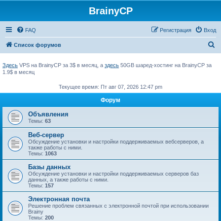
BrainyCP
FAQ
Регистрация
Вход
П
Список форумов
о
Здесь
VPS на BrainyCP за 3$ в месяц, а
здесь
50GB шаред-хостинг на BrainyCP за
и
1.9$ в месяц
с
Текущее время: Пт авг 07, 2026 12:47 pm
к
Форум
Объявления
Темы:
63
Веб-сервер
Обсуждение установки и настройки поддерживаемых вебсерверов, а
также работы с ними.
Темы:
1063
Базы данных
Обсуждение установки и настройки поддерживаемых серверов баз
данных, а также работы с ними.
Темы:
157
Электронная почта
Решение проблем связанных с электронной почтой при использовании
Brainy
Темы:
200