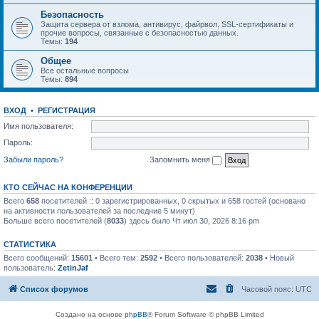
Безопасность
Защита сервера от взлома, антивирус, файрвол, SSL-сертификаты и
прочие вопросы, связанные с безопасностью данных.
Темы:
194
Общее
Все остальные вопросы
Темы:
894
ВХОД
•
РЕГИСТРАЦИЯ
Имя пользователя:
Пароль:
Забыли пароль?
Запомнить меня
КТО СЕЙЧАС НА КОНФЕРЕНЦИИ
Всего
658
посетителей :: 0 зарегистрированных, 0 скрытых и 658 гостей (основано
на активности пользователей за последние 5 минут)
Больше всего посетителей (
8033
) здесь было Чт июл 30, 2026 8:16 pm
СТАТИСТИКА
Всего сообщений:
15601
• Всего тем:
2592
• Всего пользователей:
2038
• Новый
пользователь:
ZetinJaf
Список форумов
Часовой пояс:
UTC
Создано на основе
phpBB
® Forum Software © phpBB Limited