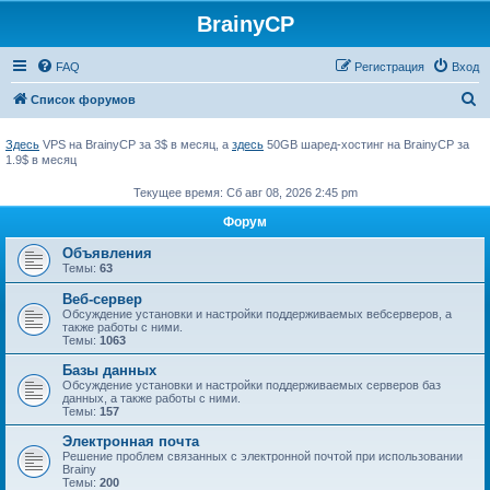
BrainyCP
FAQ
Регистрация
Вход
П
Список форумов
о
Здесь
VPS на BrainyCP за 3$ в месяц, а
здесь
50GB шаред-хостинг на BrainyCP за
и
1.9$ в месяц
с
Текущее время: Сб авг 08, 2026 2:45 pm
к
Форум
Объявления
Темы:
63
Веб-сервер
Обсуждение установки и настройки поддерживаемых вебсерверов, а
также работы с ними.
Темы:
1063
Базы данных
Обсуждение установки и настройки поддерживаемых серверов баз
данных, а также работы с ними.
Темы:
157
Электронная почта
Решение проблем связанных с электронной почтой при использовании
Brainy
Темы:
200